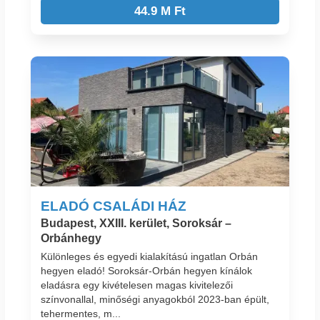
44.9 M Ft
ELADÓ CSALÁDI HÁZ
Budapest, XXIII. kerület, Soroksár –
Orbánhegy
Különleges és egyedi kialakítású ingatlan Orbán
hegyen eladó! Soroksár-Orbán hegyen kínálok
eladásra egy kivételesen magas kivitelezői
színvonallal, minőségi anyagokból 2023-ban épült,
tehermentes, m...