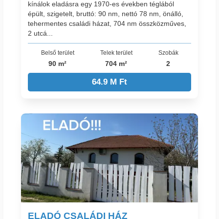
kínálok eladásra egy 1970-es években téglából
épült, szigetelt, bruttó: 90 nm, nettó 78 nm, önálló,
tehermentes családi házat, 704 nm összközműves,
2 utcá...
Belső terület
Telek terület
Szobák
90 m²
704 m²
2
64.9 M Ft
ELADÓ CSALÁDI HÁZ