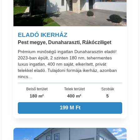
ELADÓ IKERHÁZ
Pest megye, Dunaharaszti, Rákócziliget
Prémium minőségű ingatlan Dunaharasztin eladó!
2023-ban épült, 2 szinten 180 nm, tehermentes
luxus ingatlan, 400 nm saját, elkerített, privát
telekkel eladó. Tulajdoni formája ikerház, azonban
nincs...
Belső terület
Telek terület
Szobák
180 m²
400 m²
5
199 M Ft