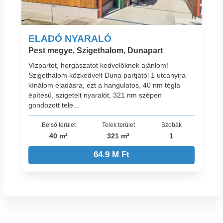
ELADÓ NYARALÓ
Pest megye, Szigethalom, Dunapart
Vízpartot, horgászatot kedvelőknek ajánlom!
Szigethalom közkedvelt Duna partjától 1 utcányira
kínálom eladásra, ezt a hangulatos, 40 nm tégla
építésű, szigetelt nyaralót, 321 nm szépen
gondozott tele...
Belső terület
Telek terület
Szobák
40 m²
321 m²
1
64.9 M Ft