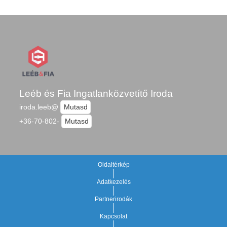
Leéb és Fia Ingatlanközvetítő Iroda
iroda.leeb@
Mutasd
+36-70-802-
Mutasd
Oldaltérkép
Adatkezelés
Partnerirodák
Kapcsolat