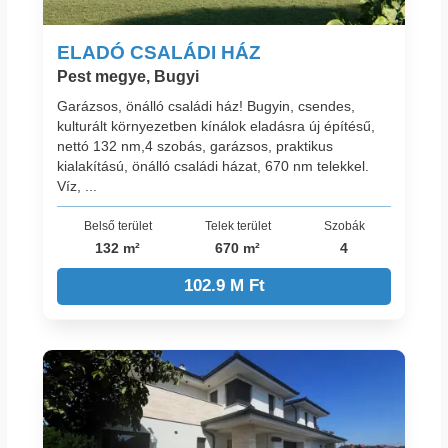
ELADÓ CSALÁDI HÁZ
Pest megye, Bugyi
Garázsos, önálló családi ház! Bugyin, csendes,
kulturált környezetben kínálok eladásra új építésű,
nettó 132 nm,4 szobás, garázsos, praktikus
kialakítású, önálló családi házat, 670 nm telekkel.
Víz, ...
Belső terület
Telek terület
Szobák
132 m²
670 m²
4
102.9 M Ft