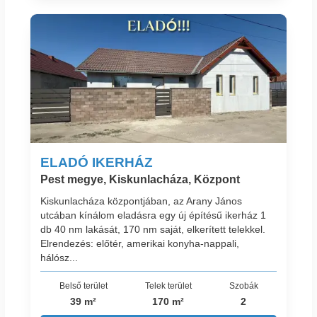
ELADÓ IKERHÁZ
Pest megye, Kiskunlacháza, Központ
Kiskunlacháza központjában, az Arany János
utcában kínálom eladásra egy új építésű ikerház 1
db 40 nm lakását, 170 nm saját, elkerített telekkel.
Elrendezés: előtér, amerikai konyha-nappali,
hálósz...
Belső terület
Telek terület
Szobák
39 m²
170 m²
2