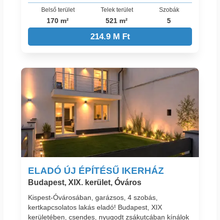
Belső terület
Telek terület
Szobák
170 m²
521 m²
5
214.9 M Ft
ELADÓ ÚJ ÉPÍTÉSŰ IKERHÁZ
Budapest, XIX. kerület, Óváros
Kispest-Óvárosában, garázsos, 4 szobás,
kertkapcsolatos lakás eladó! Budapest, XIX
kerületében, csendes, nyugodt zsákutcában kínálok