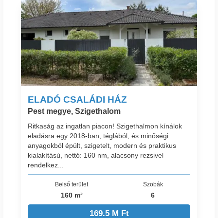
ELADÓ CSALÁDI HÁZ
Pest megye, Szigethalom
Ritkaság az ingatlan piacon! Szigethalmon kínálok
eladásra egy 2018-ban, téglából, és minőségi
anyagokból épült, szigetelt, modern és praktikus
kialakítású, nettó: 160 nm, alacsony rezsivel
rendelkez...
Belső terület
Szobák
160 m²
6
169.5 M Ft