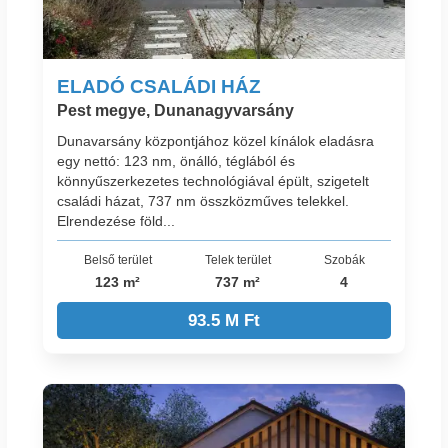
ELADÓ CSALÁDI HÁZ
Pest megye, Dunanagyvarsány
Dunavarsány központjához közel kínálok eladásra
egy nettó: 123 nm, önálló, téglából és
könnyűszerkezetes technológiával épült, szigetelt
családi házat, 737 nm összközműves telekkel.
Elrendezése föld...
Belső terület
Telek terület
Szobák
123 m²
737 m²
4
93.5 M Ft