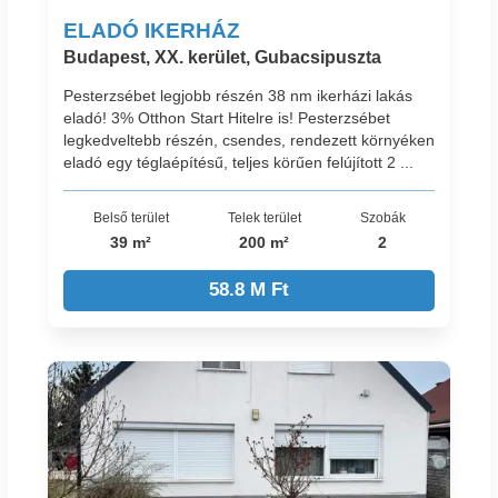
ELADÓ IKERHÁZ
Budapest, XX. kerület, Gubacsipuszta
Pesterzsébet legjobb részén 38 nm ikerházi lakás
eladó! 3% Otthon Start Hitelre is! Pesterzsébet
legkedveltebb részén, csendes, rendezett környéken
eladó egy téglaépítésű, teljes körűen felújított 2 ...
Belső terület
Telek terület
Szobák
39 m²
200 m²
2
58.8 M Ft