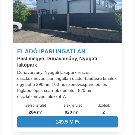
ELADÓ IPARI INGATLAN
Pest megye, Dunavarsány, Nyugati
lakópark
Dunavarsány, Nyugati lakópark részen
összközműves ipari ingatlan eladó! Eladásra kínálok
egy nettó 290 nm 100-as szendvicspanelből és
téglából épült csarnok épületet, 820 nm
összközműves telekkel. A...
Belső terület
Telek terület
Szobák
284 m²
820 m²
2
149.5 M Ft