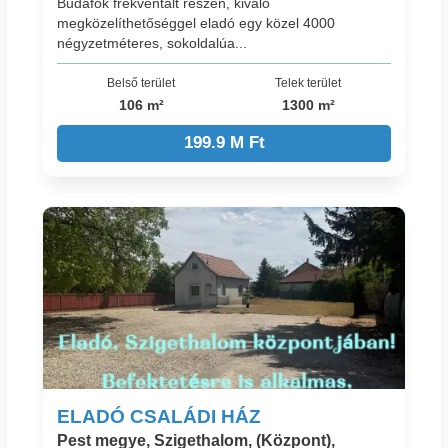
Budafok frekventált részén, kiváló
megközelíthetőséggel eladó egy közel 4000
négyzetméteres, sokoldalúa...
Belső terület
Telek terület
106 m²
1300 m²
199.9 M Ft
ELADÓ CSALÁDI HÁZ
Pest megye, Szigethalom, (Központ),