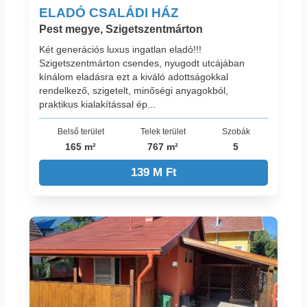
ELADÓ CSALÁDI HÁZ
Pest megye, Szigetszentmárton
Két generációs luxus ingatlan eladó!!!
Szigetszentmárton csendes, nyugodt utcájában
kínálom eladásra ezt a kiváló adottságokkal
rendelkező, szigetelt, minőségi anyagokból,
praktikus kialakítással ép...
Belső terület
Telek terület
Szobák
165 m²
767 m²
5
139 M Ft