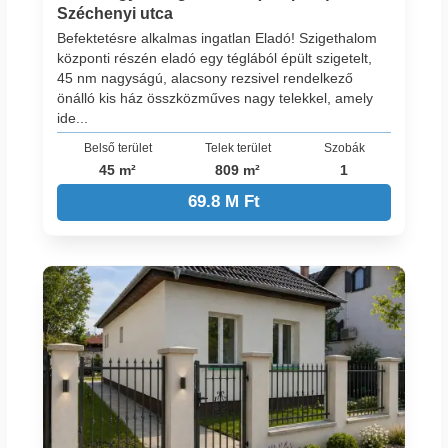
Széchenyi utca
Befektetésre alkalmas ingatlan Eladó! Szigethalom
központi részén eladó egy téglából épült szigetelt,
45 nm nagyságú, alacsony rezsivel rendelkező
önálló kis ház összközműves nagy telekkel, amely
ide...
Belső terület
Telek terület
Szobák
45 m²
809 m²
1
69.8 M Ft