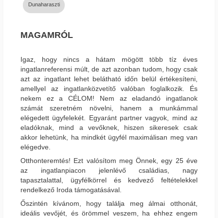
Dunaharaszti
MAGAMRÓL
Igaz, hogy nincs a hátam mögött több tíz éves
ingatlanreferensi múlt, de azt azonban tudom, hogy csak
azt az ingatlant lehet belátható időn belül értékesíteni,
amellyel az ingatlanközvetítő valóban foglalkozik. És
nekem ez a CÉLOM! Nem az eladandó ingatlanok
számát szeretném növelni, hanem a munkámmal
elégedett ügyfelekét. Egyaránt partner vagyok, mind az
eladóknak, mind a vevőknek, hiszen sikeresek csak
akkor lehetünk, ha mindkét ügyfél maximálisan meg van
elégedve.
Otthonteremtés! Ezt valósítom meg Önnek, egy 25 éve
az ingatlanpiacon jelenlévő családias, nagy
tapasztalattal, ügyfélkörrel és kedvező feltételekkel
rendelkező Iroda támogatásával.
Őszintén kívánom, hogy találja meg álmai otthonát,
ideális vevőjét, és örömmel veszem, ha ehhez engem