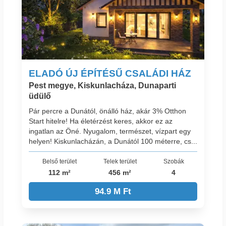
ELADÓ ÚJ ÉPÍTÉSŰ CSALÁDI HÁZ
Pest megye, Kiskunlacháza, Dunaparti
üdülő
Pár percre a Dunától, önálló ház, akár 3% Otthon
Start hitelre! Ha életérzést keres, akkor ez az
ingatlan az Öné. Nyugalom, természet, vízpart egy
helyen! Kiskunlacházán, a Dunától 100 méterre, cs...
Belső terület
Telek terület
Szobák
112 m²
456 m²
4
94.9 M Ft