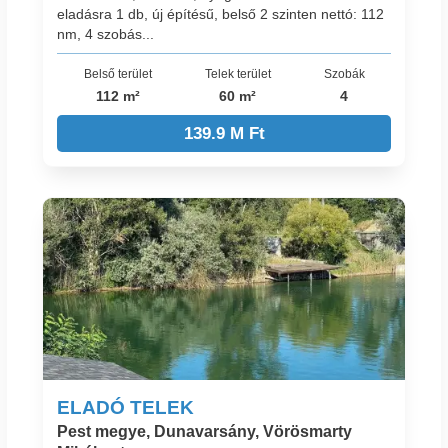
eladásra 1 db, új építésű, belső 2 szinten nettó: 112
nm, 4 szobás...
Belső terület
Telek terület
Szobák
112 m²
60 m²
4
139.9 M Ft
ELADÓ TELEK
Pest megye, Dunavarsány, Vörösmarty