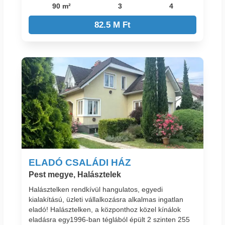
90 m²
3
4
82.5 M Ft
ELADÓ CSALÁDI HÁZ
Pest megye, Halásztelek
Halásztelken rendkívül hangulatos, egyedi
kialakítású, üzleti vállalkozásra alkalmas ingatlan
eladó! Halásztelken, a központhoz közel kínálok
eladásra egy1996-ban téglából épült 2 szinten 255