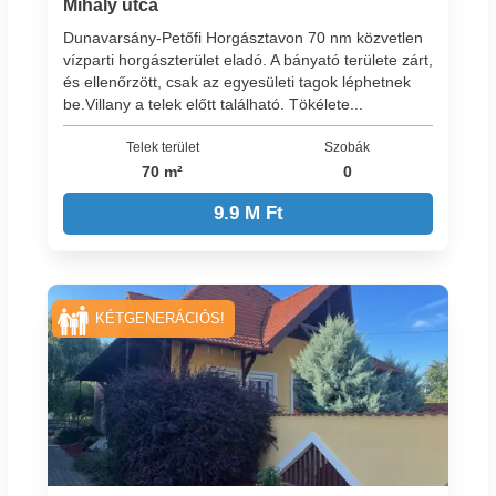
Mihály utca
Dunavarsány-Petőfi Horgásztavon 70 nm közvetlen
vízparti horgászterület eladó. A bányató területe zárt,
és ellenőrzött, csak az egyesületi tagok léphetnek
be.Villany a telek előtt található. Tökélete...
Telek terület
Szobák
70 m²
0
9.9 M Ft
KÉTGENERÁCIÓS!