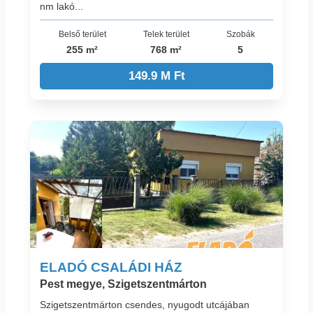
nm lakó...
Belső terület
Telek terület
Szobák
255 m²
768 m²
5
149.9 M Ft
ELADÓ CSALÁDI HÁZ
Pest megye, Szigetszentmárton
Szigetszentmárton csendes, nyugodt utcájában