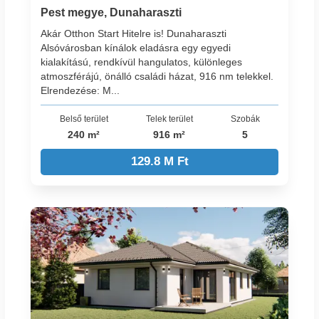
Pest megye, Dunaharaszti
Akár Otthon Start Hitelre is! Dunaharaszti
Alsóvárosban kínálok eladásra egy egyedi
kialakítású, rendkívül hangulatos, különleges
atmoszférájú, önálló családi házat, 916 nm telekkel.
Elrendezése: M...
Belső terület
Telek terület
Szobák
240 m²
916 m²
5
129.8 M Ft