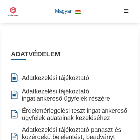
Magyar
ADATVÉDELEM

Adatkezelési tájékoztató
Adatkezelési tájékoztató

ingatlankereső ügyfelek részére
Érdekmérlegelési teszt ingatlankereső

ügyfelek adatainak kezeléséhez
Adatkezelési tájékoztató panaszt és

közérdekű bejelentést, beadványt