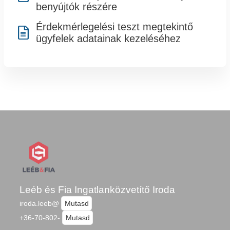
benyújtók részére
Érdekmérlegelési teszt megtekintő

ügyfelek adatainak kezeléséhez
Leéb és Fia Ingatlanközvetítő Iroda
iroda.leeb@
Mutasd
+36-70-802-
Mutasd