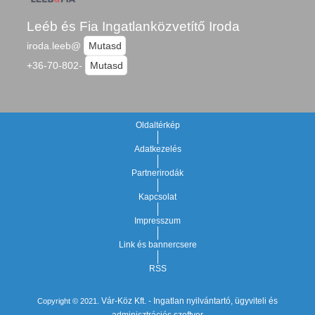
Leéb és Fia Ingatlanközvetítő Iroda
iroda.leeb@
Mutasd
+36-70-802-
Mutasd
Oldaltérkép
Adatkezelés
Partnerirodák
Kapcsolat
Impresszum
Link és bannercsere
RSS
Vár-Köz Kft. - Ingatlan nyilvántartó, ügyviteli és
Copyright © 2021.