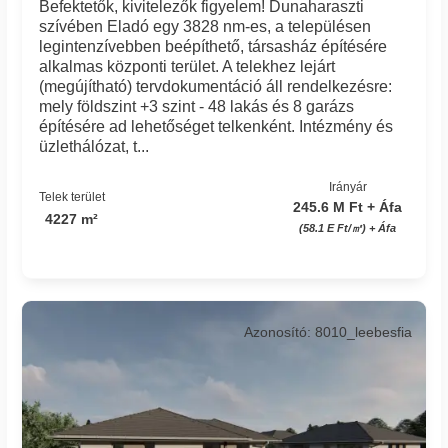
Befektetők, kivitelezők figyelem! Dunaharaszti
szívében Eladó egy 3828 nm-es, a településen
legintenzívebben beépíthető, társasház építésére
alkalmas központi terület. A telekhez lejárt
(megújítható) tervdokumentáció áll rendelkezésre:
mely földszint +3 szint - 48 lakás és 8 garázs
építésére ad lehetőséget telkenként. Intézmény és
üzlethálózat, t...
Irányár
Telek terület
245.6 M Ft + Áfa
4227 m²
(58.1 E Ft/㎡) + Áfa
Azonosító: 8010_leebesfia