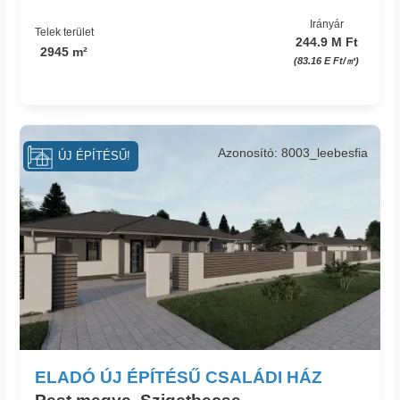
Irányár
Telek terület
244.9 M Ft
2945 m²
(83.16 E Ft/㎡)
Azonosító: 8003_leebesfia
ÚJ ÉPÍTÉSŰ!
ELADÓ ÚJ ÉPÍTÉSŰ CSALÁDI HÁZ