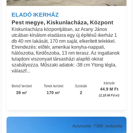
ELADÓ IKERHÁZ
Pest megye, Kiskunlacháza, Központ
Kiskunlacháza központjában, az Arany János
utcában kínálom eladásra egy új építésű ikerház 1
db 40 nm lakását, 170 nm saját, elkerített telekkel.
Elrendezés: előtér, amerikai konyha-nappali,
hálószoba, fürdőszoba, 13 nm terasz. Az ingatlanok
tulajdoni viszonyait társasházi alapító okirat
szabályozza. Műszaki adatok: -38 cm Ytong tégla,
válaszf...
Irányár
Belső terület
Telek terület
Szobák
44.9 M Ft
39 m²
170 m²
2
(1.15 M Ft/㎡)
Azonosító: 7389_leebesfia