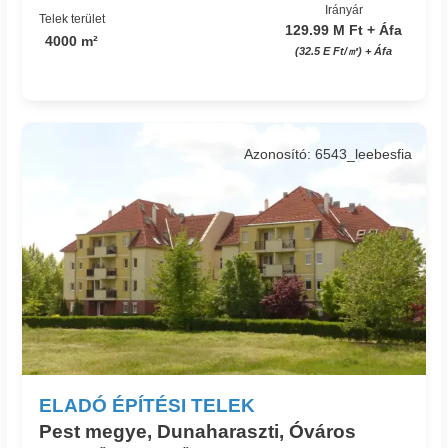
Irányár
Telek terület
129.99 M Ft + Áfa
4000 m²
(32.5 E Ft/㎡) + Áfa
Azonosító: 6543_leebesfia
ELADÓ ÉPÍTÉSI TELEK
Pest megye, Dunaharaszti, Óváros