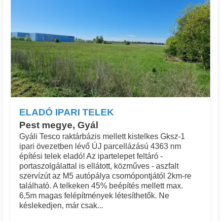
ELADÓ IPARI TELEK
Pest megye, Gyál
Gyáli Tesco raktárbázis mellett kistelkes Gksz-1
ipari övezetben lévő ÚJ parcellázású 4363 nm
építési telek eladó! Az ipartelepet feltáró -
portaszolgálattal is ellátott, közműves - aszfalt
szervízút az M5 autópálya csomópontjától 2km-re
található. A telkeken 45% beépítés mellett max.
6,5m magas felépítmények létesíthetők. Ne
késlekedjen, már csak...