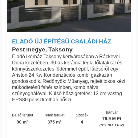
ELADÓ ÚJ ÉPÍTÉSŰ CSALÁDI HÁZ
Pest megye, Taksony
Eladó ikerház Taksony kertvárosában a Ráckevei
Duna közelében. 30-as kerámia tégla főfalakkal és
könnyűszerkezetes födémmel épül, fűtéséről egy
Ariston 24 Kw Kondenzációs kombi gázkazán
gondoskodik. Redőnyök: Műanyag, rejtett tokos kézi
működtetésű fehér színben, kombinálva
szúnyoghálóval. Külső hőszigetelés: 12 cm vastag
EPS80 polisztirolhab hőszi...
Irányár
Belső terület
Telek terület
Szobák
79.9 M Ft
90 m²
375 m²
4
(887.78 E Ft/㎡)