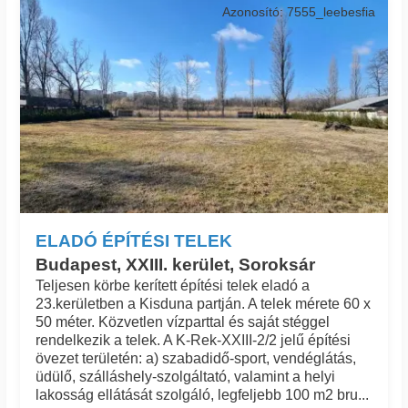
Azonosító: 7555_leebesfia
ELADÓ ÉPÍTÉSI TELEK
Budapest, XXIII. kerület, Soroksár
Teljesen körbe kerített építési telek eladó a
23.kerületben a Kisduna partján. A telek mérete 60 x
50 méter. Közvetlen vízparttal és saját stéggel
rendelkezik a telek. A K-Rek-XXIII-2/2 jelű építési
övezet területén: a) szabadidő-sport, vendéglátás,
üdülő, szálláshely-szolgáltató, valamint a helyi
lakosság ellátását szolgáló, legfeljebb 100 m2 bru...