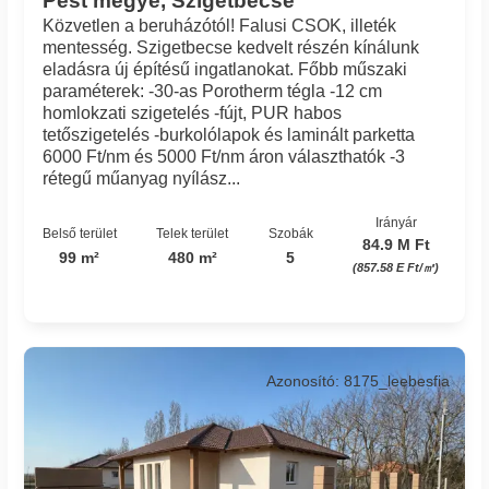
Pest megye, Szigetbecse
Közvetlen a beruházótól! Falusi CSOK, illeték
mentesség. Szigetbecse kedvelt részén kínálunk
eladásra új építésű ingatlanokat. Főbb műszaki
paraméterek: -30-as Porotherm tégla -12 cm
homlokzati szigetelés -fújt, PUR habos
tetőszigetelés -burkolólapok és laminált parketta
6000 Ft/nm és 5000 Ft/nm áron választhatók -3
rétegű műanyag nyílász...
Irányár
Belső terület
Telek terület
Szobák
84.9 M Ft
99 m²
480 m²
5
(857.58 E Ft/㎡)
Azonosító: 8175_leebesfia