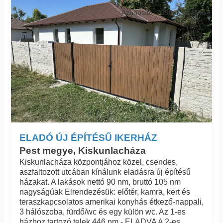
Azonosító: 7398_leebesfia
ELADÓ ÚJ ÉPÍTÉSŰ IKERHÁZ
Pest megye, Kiskunlacháza
Kiskunlacháza központjához közel, csendes,
aszfaltozott utcában kínálunk eladásra új építésű
házakat. A lakások nettó 90 nm, bruttó 105 nm
nagyságúak Elrendezésük: előtér, kamra, kert és
teraszkapcsolatos amerikai konyhás étkező-nappali,
3 hálószoba, fürdő/wc és egy külön wc. Az 1-es
házhoz tartozó telek 446 nm.- ELADVA A 2-es