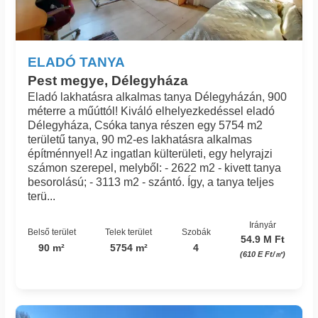
ELADÓ TANYA
Pest megye, Délegyháza
Eladó lakhatásra alkalmas tanya Délegyházán, 900
méterre a műúttól! Kiváló elhelyezkedéssel eladó
Délegyháza, Csóka tanya részen egy 5754 m2
területű tanya, 90 m2-es lakhatásra alkalmas
építménnyel! Az ingatlan külterületi, egy helyrajzi
számon szerepel, melyből: - 2622 m2 - kivett tanya
besorolású; - 3113 m2 - szántó. Így, a tanya teljes
terü...
Irányár
Belső terület
Telek terület
Szobák
54.9 M Ft
90 m²
5754 m²
4
(610 E Ft/㎡)