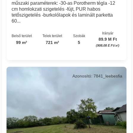
műszaki paraméterek: -30-as Porotherm tégla -12
cm homlokzati szigetelés -fújt, PUR habos
tetőszigetelés -burkolólapok és laminált parketta
60...
Irányár
Belső terület
Telek terület
Szobák
89.9 M Ft
99 m²
721 m²
5
(908.08 E Ft/㎡)
Azonosító: 7841_leebesfia