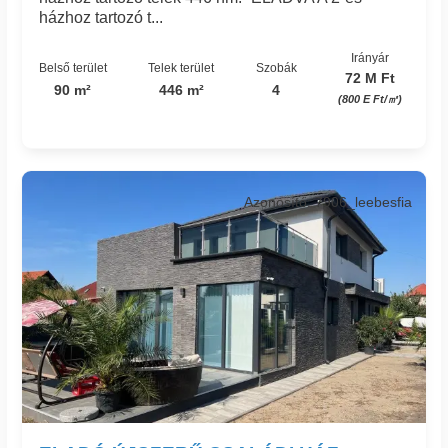
házhoz tartozó t...
Irányár
Belső terület
Telek terület
Szobák
72 M Ft
90 m²
446 m²
4
(800 E Ft/㎡)
Azonosító: 7906_leebesfia