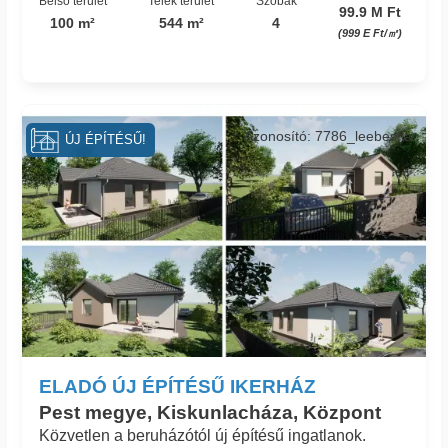
Belső terület
Telek terület
Szobák
99.9 M Ft
100 m²
544 m²
4
(999 E Ft/㎡)
Azonosító: 7786_leebesfia
ÚJ ÉPÍTÉSŰ!
ELADÓ ÚJ ÉPÍTÉSŰ IKERHÁZ
Pest megye, Kiskunlacháza, Központ
Közvetlen a beruházótól új építésű ingatlanok.