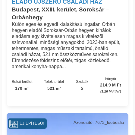
ELADÓ ÚJSZERŰ CSALÁDI HÁZ
Budapest, XXIII. kerület, Soroksár –
Orbánhegy
Különleges és egyedi kialakítású ingatlan Orbán
hegyen eladó! Soroksár-Orbán hegyen kínálok
eladásra egy kivételesen magas kivitelezői
színvonallal, minőségi anyagokból 2023-ban épült,
tehermentes, magas műszaki tartalmú, önálló
családi házat, 521 nm összközműves saroktelken.
Elrendezése földszint: előtér, tágas közlekedő,
amerikai konyha-nappa...
Irányár
Belső terület
Telek terület
Szobák
214.9 M Ft
170 m²
521 m²
5
(1.26 M Ft/㎡)
Azonosító: 7673_leebesfia
ÚJ ÉPÍTÉSŰ!