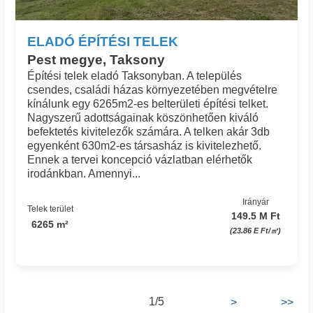
ELADÓ ÉPÍTÉSI TELEK
Pest megye, Taksony
Építési telek eladó Taksonyban. A település
csendes, családi házas környezetében megvételre
kínálunk egy 6265m2-es belterületi építési telket.
Nagyszerű adottságainak köszönhetően kiváló
befektetés kivitelezők számára. A telken akár 3db
egyenként 630m2-es társasház is kivitelezhető.
Ennek a tervei koncepció vázlatban elérhetők
irodánkban. Amennyi...
Irányár
Telek terület
149.5 M Ft
6265 m²
(23.86 E Ft/㎡)
1/5
>
>>