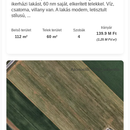
ikerházi lakást, 60 nm saját, elkerített telekkel. Víz,
csatorna, villany van. A lakás modern, letisztult
stílusú, ...
Irányár
Belső terület
Telek terület
Szobák
139.9 M Ft
112 m²
60 m²
4
(1.25 M Ft/㎡)
Azonosító: 7364_leebesfia