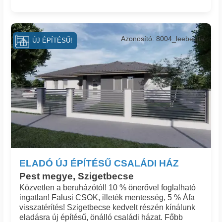
Azonosító: 8004_leebesfia
ÚJ ÉPÍTÉSŰ!
ELADÓ ÚJ ÉPÍTÉSŰ CSALÁDI HÁZ
Pest megye, Szigetbecse
Közvetlen a beruházótól! 10 % önerővel foglalható
ingatlan! Falusi CSOK, illeték mentesség, 5 % Áfa
visszatérítés! Szigetbecse kedvelt részén kínálunk
eladásra új építésű, önálló családi házat. Főbb