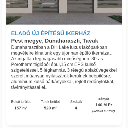
ELADÓ ÚJ ÉPÍTÉSŰ IKERHÁZ
Pest megye, Dunaharaszti, Tavak
Dunaharasztiban a DH Lake luxus lakóparkban
megvételre kínálunk egy újonnan épülő ikerházat.
Az ingatlan legmagasabb minőségben, 30-as
Porotherm téglából épül,15 cm EPS külső
szigeteléssel. 5 légkamrás, 3 rétegű ablaküvegekkel
szerelt műanyag nyílászárók kerülnek beépítésre,
alumínium külső párkányokkal, rejtett redőnytokkal,
távirányítással el...
Irányár
Belső terület
Telek terület
Szobák
146 M Ft
157 m²
520 m²
4
(929.94 E Ft/㎡)