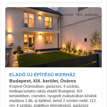
Azonosító: 7901_leebesfia
ELADÓ ÚJ ÉPÍTÉSŰ IKERHÁZ
Budapest, XIX. kerület, Óváros
Kispest-Óvárosában, garázsos, 4 szobás,
kertkapcsolatos lakás eladó! Budapest, XIX
kerületében, csendes, nyugodt zsákutcában kínálok
eladásra 1 db, új építésű, belső 2 szinten nettó: 112
nm, 4 szobás, praktikus elrendezésű, garázsos