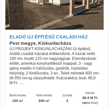
ELADÓ ÚJ ÉPÍTÉSŰ CSALÁDI HÁZ
Pest megye, Kiskunlacháza
ÚJ PROJEKT KISKUNLACHÁZÁN! Új építésű,
önálló családi házakat értékesítünk. A házak nettó
100 nm, bruttó 125 nm nagyságúak. Elrendezésük:
előtér, amerikai konyha/étkező /nappali, 3 - vagy
igény esetén 4 hálószoba, gardrób, háztartási
helyiség, 2 fürdőszoba, 3 wc. Telek méretek 600 nm-
től 850 nm-ig választhatók. Kulcsrakész áruk: 86,9
M Ft - ...
Irányár
Belső terület
Telek terület
Szobák
86.9 M Ft
100 m²
840 m²
4
(869 E Ft/㎡)