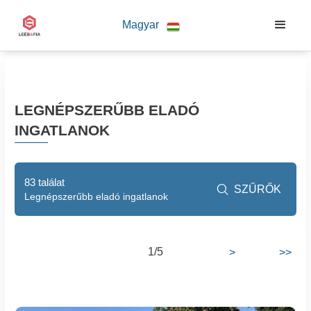
Magyar
LEGNÉPSZERŰBB ELADÓ
INGATLANOK
83 találat
SZŰRŐK

Legnépszerűbb eladó ingatlanok
1/5
>
>>