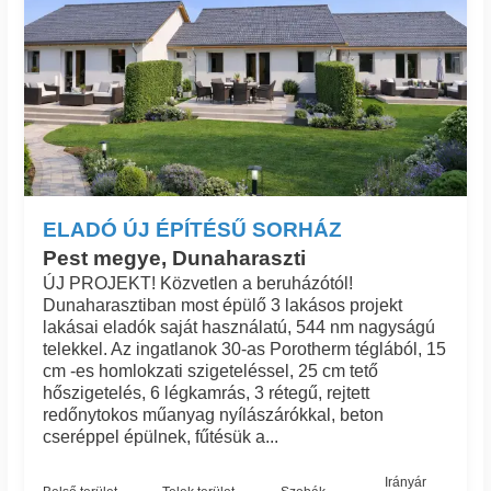
ELADÓ ÚJ ÉPÍTÉSŰ SORHÁZ
Pest megye, Dunaharaszti
ÚJ PROJEKT! Közvetlen a beruházótól!
Dunaharasztiban most épülő 3 lakásos projekt
lakásai eladók saját használatú, 544 nm nagyságú
telekkel. Az ingatlanok 30-as Porotherm téglából, 15
cm -es homlokzati szigeteléssel, 25 cm tető
hőszigetelés, 6 légkamrás, 3 rétegű, rejtett
redőnytokos műanyag nyílászárókkal, beton
cseréppel épülnek, fűtésük a...
Irányár