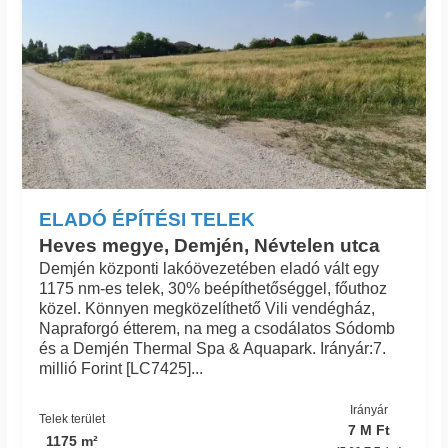
ELADÓ ÉPÍTÉSI TELEK
Heves megye, Demjén, Névtelen utca
Demjén központi lakóövezetében eladó vált egy
1175 nm-es telek, 30% beépíthetőséggel, főuthoz
közel. Könnyen megközelíthető Vili vendégház,
Napraforgó étterem, na meg a csodálatos Sódomb
és a Demjén Thermal Spa & Aquapark. Irányár:7.
millió Forint [LC7425]...
Irányár
Telek terület
7 M Ft
1175 m²