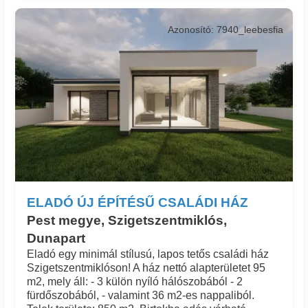
Azonosító: 7940_leebesfia
ELADÓ ÚJ ÉPÍTÉSŰ CSALÁDI HÁZ
Pest megye, Szigetszentmiklós,
Dunapart
Eladó egy minimál stílusú, lapos tetős családi ház
Szigetszentmiklóson! A ház nettó alapterületet 95
m2, mely áll: - 3 külön nyíló hálószobából - 2
fürdőszobából, - valamint 36 m2-es nappaliból.