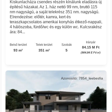
Kiskunlacháza csendes részén kínálunk eladásra új
építésű házakat. Az 1. ház nettó 99 nm, bruttó 115
nm nagyságú, a saját telekrész 351 nm. nagyságú.
Elrendezése: előtér, kamra, kert és
teraszkapcsolatos amerikai konyhás étkező-nappali,
4 hálószoba, fürdő/wc és egy külön wc. Kulcsrakész
ára: 84...
Irányár
Belső terület
Telek terület
Szobák
84.15 M Ft
93 m²
351 m²
5
(904.84 E Ft/㎡)
Azonosító: 7854_leebesfia