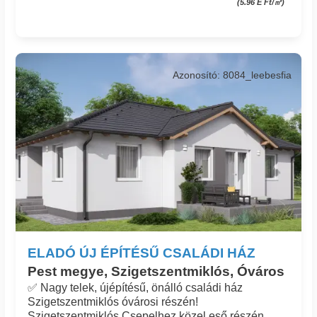
(5.96 E Ft/㎡)
Azonosító: 8084_leebesfia
ELADÓ ÚJ ÉPÍTÉSŰ CSALÁDI HÁZ
Pest megye, Szigetszentmiklós, Óváros
✅ Nagy telek, újépítésű, önálló családi ház
Szigetszentmiklós óvárosi részén!
Szigetszentmiklós Csepelhez közel eső részén,