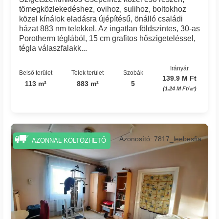
tömegközlekedéshez, ovihoz, sulihoz, boltokhoz
közel kínálok eladásra újépítésű, önálló családi
házat 883 nm telekkel. Az ingatlan földszintes, 30-as
Porotherm téglából, 15 cm grafitos hőszigeteléssel,
tégla válaszfalakk...
Irányár
Belső terület
Telek terület
Szobák
139.9 M Ft
113 m²
883 m²
5
(1.24 M Ft/㎡)
Azonosító: 7817_leebesfia
AZONNAL KÖLTÖZHETŐ