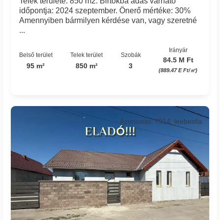
Telek területe: 850 m2. Birtokba adás várható
időpontja: 2024 szeptember. Önerő mértéke: 30%
Amennyiben bármilyen kérdése van, vagy szeretné
...
Irányár
Belső terület
Telek terület
Szobák
84.5 M Ft
95 m²
850 m²
3
(889.47 E Ft/㎡)
Azonosító: 7914_leebesfia