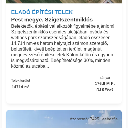
ELADÓ ÉPÍTÉSI TELEK
Pest megye, Szigetszentmiklós
Befektetők, építési vállalkozók figyelmébe ajánlom!
Szigetszentmiklós csendes utcájában, ovóda és
wellnes park szomszédságában, eladó összesen
14.714 nm-es három helyrajzi számon szereplő,
belterületi, kivett beépítetlen terület, magánút
megnevezésű építési telek.Külön-külön és egyben
is megvásárolható. Beépíthetősége 30%, minden
közmű az utcába...
Irányár
Telek terület
176.6 M Ft
14714 m²
(12 E Ft/㎡)
Azonosító: 7425_leebesfia