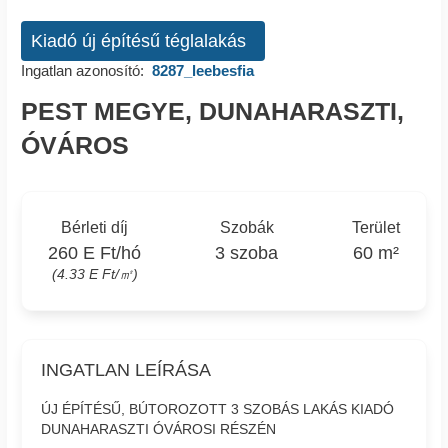
Kiadó új építésű téglalakás
Ingatlan azonosító:
8287_leebesfia
PEST MEGYE, DUNAHARASZTI,
ÓVÁROS
Bérleti díj
Szobák
Terület
260 E Ft/hó
3 szoba
60 m²
(4.33 E Ft/㎡)
INGATLAN LEÍRÁSA
ÚJ ÉPÍTÉSŰ, BÚTOROZOTT 3 SZOBÁS LAKÁS KIADÓ
DUNAHARASZTI ÓVÁROSI RÉSZÉN