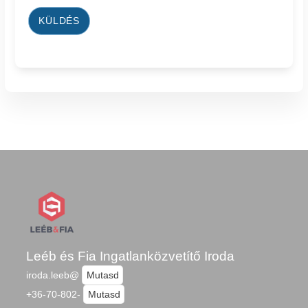
KÜLDÉS
Leéb és Fia Ingatlanközvetítő Iroda
iroda.leeb@
Mutasd
+36-70-802-
Mutasd