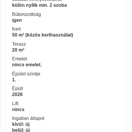
külön nyílik min. 2 szoba
Bútorozottság
igen
Kert
50 m² (közös kerthasználat)
Terasz
20 m²
Emelet
nincs emelet.
Épület szintje
1.
Épült
2026
Lift
nincs
Ingatlan állapot
kívül: új
belül: új