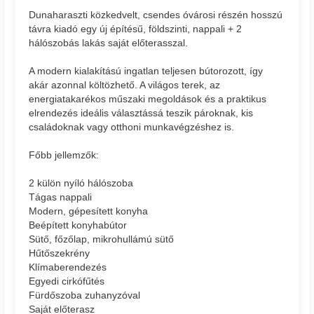
Dunaharaszti közkedvelt, csendes óvárosi részén hosszú
távra kiadó egy új építésű, földszinti, nappali + 2
hálószobás lakás saját előterasszal.
A modern kialakítású ingatlan teljesen bútorozott, így
akár azonnal költözhető. A világos terek, az
energiatakarékos műszaki megoldások és a praktikus
elrendezés ideális választássá teszik pároknak, kis
családoknak vagy otthoni munkavégzéshez is.
Főbb jellemzők:
2 külön nyíló hálószoba
Tágas nappali
Modern, gépesített konyha
Beépített konyhabútor
Sütő, főzőlap, mikrohullámú sütő
Hűtőszekrény
Klímaberendezés
Egyedi cirkófűtés
Fürdőszoba zuhanyzóval
Saját előterasz