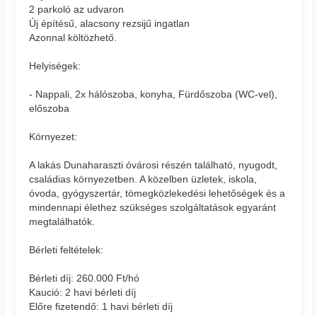
2 parkoló az udvaron
Új építésű, alacsony rezsijű ingatlan
Azonnal költözhető.
Helyiségek:
- Nappali, 2x hálószoba, konyha, Fürdőszoba (WC-vel),
előszoba
Környezet:
A lakás Dunaharaszti óvárosi részén található, nyugodt,
családias környezetben. A közelben üzletek, iskola,
óvoda, gyógyszertár, tömegközlekedési lehetőségek és a
mindennapi élethez szükséges szolgáltatások egyaránt
megtalálhatók.
Bérleti feltételek:
Bérleti díj: 260.000 Ft/hó
Kaució: 2 havi bérleti díj
Előre fizetendő: 1 havi bérleti díj