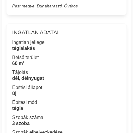
Pest megye, Dunaharaszti, Óváros
INGATLAN ADATAI
Ingatlan jellege
téglalakás
Belső terület
60 m²
Tájolás
dél, délnyugat
Építési állapot
új
Építési mód
tégla
Szobák száma
3 szoba
Szobák elhelyezkedése