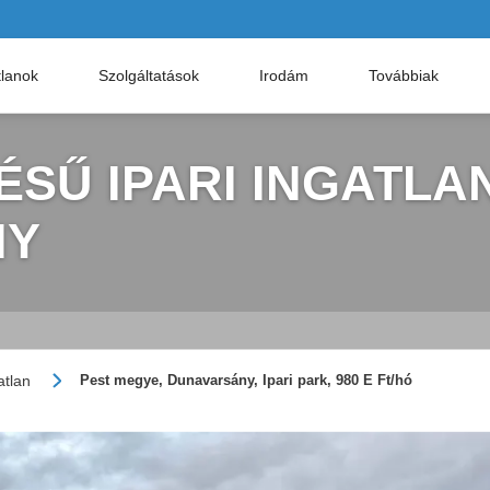
tlanok
Szolgáltatások
Irodám
Továbbiak
ÉSŰ IPARI INGATLA
NY
atlan
Pest megye, Dunavarsány, Ipari park, 980 E Ft/hó