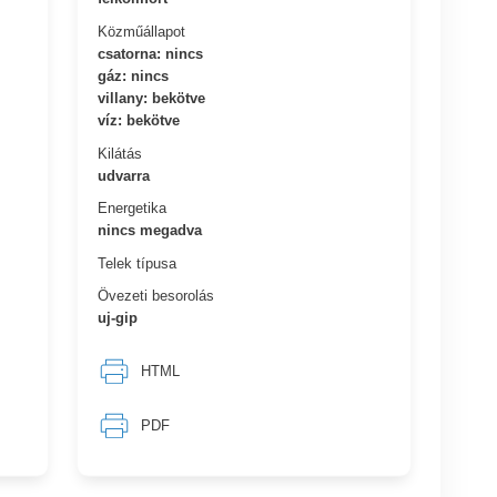
Közműállapot
csatorna: nincs
gáz: nincs
villany: bekötve
víz: bekötve
Kilátás
udvarra
Energetika
nincs megadva
Telek típusa
Övezeti besorolás
uj-gip
HTML
PDF