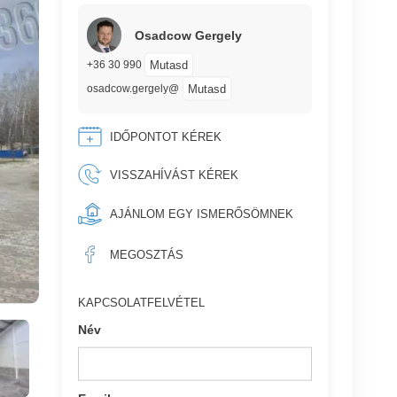
Osadcow Gergely
Mutasd
+36 30 990
Mutasd
osadcow.gergely@
IDŐPONTOT KÉREK
VISSZAHÍVÁST KÉREK
AJÁNLOM EGY ISMERŐSÖMNEK
MEGOSZTÁS
KAPCSOLATFELVÉTEL
Név