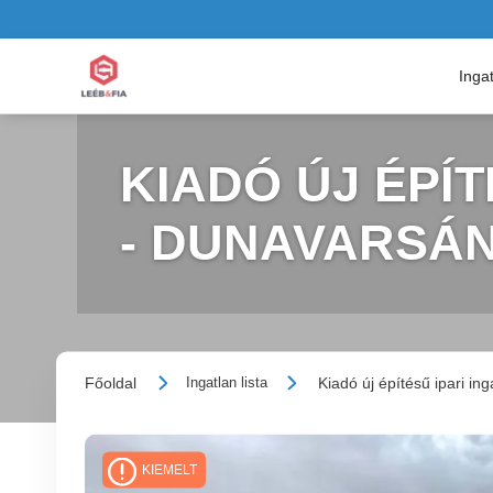
Inga
KIADÓ ÚJ ÉPÍT
- DUNAVARSÁ
Főoldal
Kiadó új építésű ipari ing
Ingatlan lista
KIEMELT