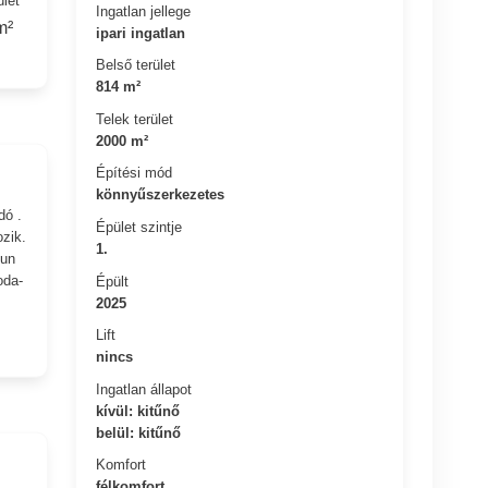
ület
Ingatlan jellege
m²
ipari ingatlan
Belső terület
814 m²
Telek terület
2000 m²
Építési mód
könnyűszerkezetes
dó .
Épület szintje
ozik.
1.
pun
oda-
Épült
2025
Lift
nincs
Ingatlan állapot
kívül: kitűnő
belül: kitűnő
Komfort
félkomfort