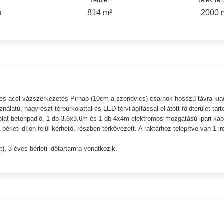
Terület
Telek ter
a
814 m²
2000 
s acél vázszerkezetes Pirhab (10cm a szendvics) csarnok hosszú távra kia
tú, nagyrészt térburkolattal és LED térvilágítással ellátott földterület tart
at betonpadló, 1 db 3,6x3,6m és 1 db 4x4m elektromos mozgatású ipari ka
bérleti díjon felül kérhető. részben térkövezett. A raktárhoz telepítve van 1 ir
tt), 3 éves bérleti időtartamra vonatkozik.