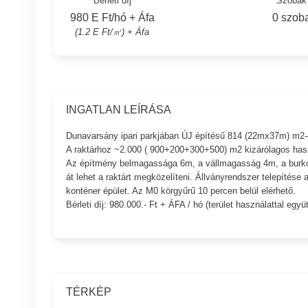
Bérleti díj
Szobák
980 E Ft/hó + Áfa
0 szob
(1.2 E Ft/㎡) + Áfa
INGATLAN LEÍRÁSA
Dunavarsány ipari parkjában ÚJ építésű 814 (22mx37m) m2-e
A raktárhoz ~2.000 ( 900+200+300+500) m2 kizárólagos használa
Az építmény belmagassága 6m, a vállmagasság 4m, a burkol
át lehet a raktárt megközelíteni. Állványrendszer telepítése a 
konténer épület. Az M0 körgyűrű 10 percen belül elérhető.
Bérleti díj: 980.000.- Ft + ÁFA / hó (terület használattal együ
TÉRKÉP