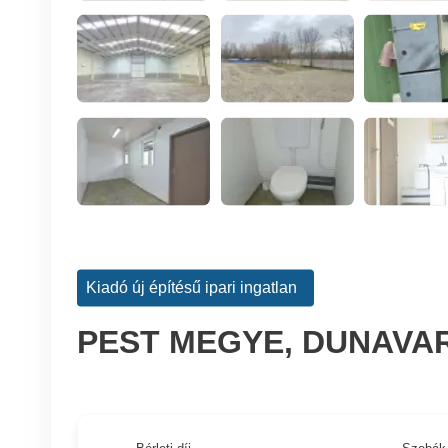
Kiadó új építésű ipari ingatlan
PEST MEGYE, DUNAVAR