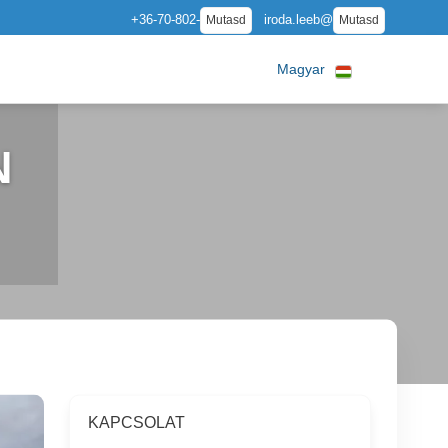
+36-70-802-
iroda.leeb@
Mutasd
Mutasd
Magyar
N
KAPCSOLAT