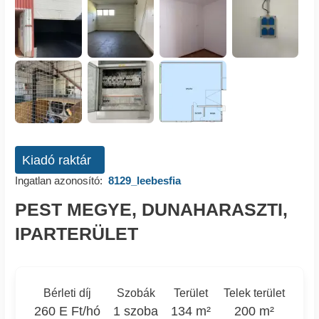
Kiadó raktár
Ingatlan azonosító:
8129_leebesfia
PEST MEGYE, DUNAHARASZTI,
IPARTERÜLET
Bérleti díj
Szobák
Terület
Telek terület
260 E Ft/hó
1 szoba
134 m²
200 m²