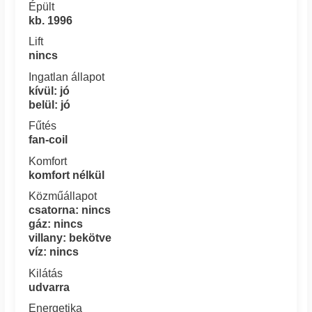
Épült
kb. 1996
Lift
nincs
Ingatlan állapot
kívül: jó
belül: jó
Fűtés
fan-coil
Komfort
komfort nélkül
Közműállapot
csatorna: nincs
gáz: nincs
villany: bekötve
víz: nincs
Kilátás
udvarra
Energetika