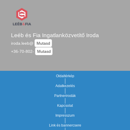
Leéb és Fia Ingatlanközvetítő Iroda
iroda.leeb@
Mutasd
+36-70-802-
Mutasd
Oldaltérkép
Adatkezelés
Partnerirodák
Kapcsolat
Impresszum
Link és bannercsere