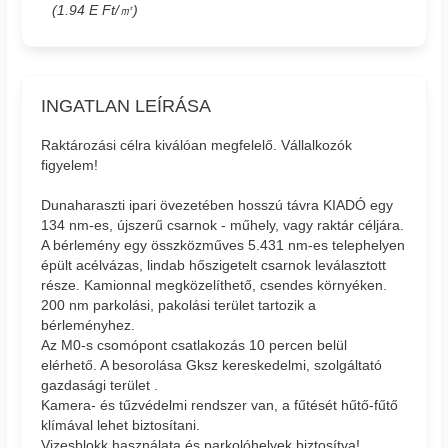
(1.94 E Ft/㎡)
INGATLAN LEÍRÁSA
Raktározási célra kiválóan megfelelő. Vállalkozók
figyelem!
Dunaharaszti ipari övezetében hosszú távra KIADÓ egy
134 nm-es, újszerű csarnok - műhely, vagy raktár céljára.
A bérlemény egy összközműves 5.431 nm-es telephelyen
épült acélvázas, lindab hőszigetelt csarnok leválasztott
része. Kamionnal megközelíthető, csendes környéken.
200 nm parkolási, pakolási terület tartozik a
bérleményhez.
Az M0-s csomópont csatlakozás 10 percen belül
elérhető. A besorolása Gksz kereskedelmi, szolgáltató
gazdasági terület .
Kamera- és tűzvédelmi rendszer van, a fűtését hűtő-fűtő
klímával lehet biztosítani.
Vizesblokk használata és parkolóhelyek biztosítva!