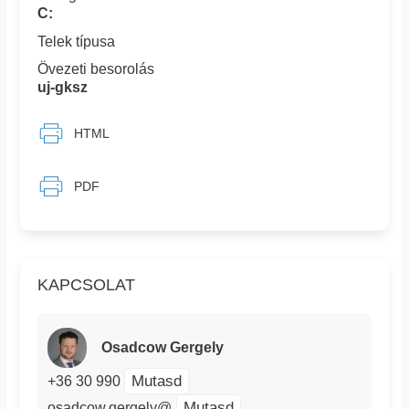
C:
Telek típusa
Övezeti besorolás
uj-gksz
HTML
PDF
KAPCSOLAT
Osadcow Gergely
Mutasd
+36 30 990
Mutasd
osadcow.gergely@