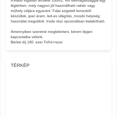
A kiadó ingatlan területe 100m2, 4m belmagassággal egy
légtérben, mely nagyon jól használható raktár vagy
műhely céljára egyaránt. Falai szigetelt lemezből
készültek, ipari áram, led-es világítás, mosdó helyiség
használat megoldott. Iroda rész opcionálisan kialakítható.
Amennyiben szeretné megtekinteni, kérem lépjen
kapcsolatba velünk.
Bérleti díj 180. ezer Ft/hó+rezsi
TÉRKÉP