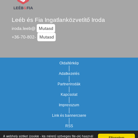
Leéb és Fia Ingatlanközvetítő Iroda
iroda.leeb@
Mutasd
+36-70-802-
Mutasd
Oldaltérkép
Adatkezelés
Partnerirodák
Kapcsolat
Impresszum
Link és bannercsere
RSS
A webhely sütiket (cookie - kis méretű szöveges file-ok) használ
Elfogadom