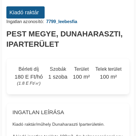
Kiadó raktár
Ingatlan azonosító:
7799_leebesfia
PEST MEGYE, DUNAHARASZTI,
IPARTERÜLET
Bérleti díj
Szobák
Terület
Telek terület
180 E Ft/hó
1 szoba
100 m²
100 m²
(1.8 E Ft/㎡)
INGATLAN LEÍRÁSA
Kiadó raktár/műhely Dunaharaszti Iparterületén.