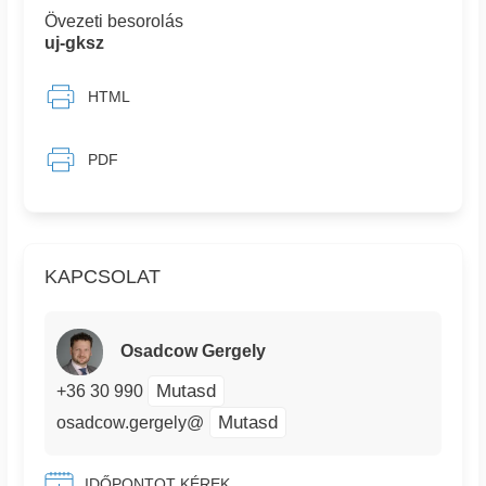
Övezeti besorolás
uj-gksz
HTML
PDF
KAPCSOLAT
Osadcow Gergely
Mutasd
+36 30 990
Mutasd
osadcow.gergely@
IDŐPONTOT KÉREK