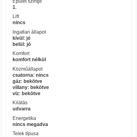
Épület szintje
1.
Lift
nincs
Ingatlan állapot
kívül: jó
belül: jó
Komfort
komfort nélkül
Közműállapot
csatorna: nincs
gáz: bekötve
villany: bekötve
víz: bekötve
Kilátás
udvarra
Energetika
nincs megadva
Telek típusa