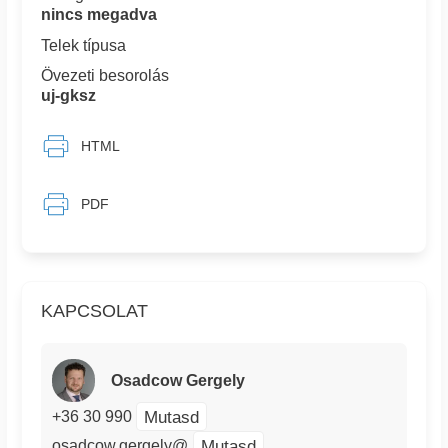
nincs megadva
Telek típusa
Övezeti besorolás
uj-gksz
HTML
PDF
KAPCSOLAT
Osadcow Gergely
Mutasd
+36 30 990
Mutasd
osadcow.gergely@