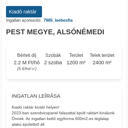
Kiadó raktár
Ingatlan azonosító:
7985_leebesfia
PEST MEGYE, ALSÓNÉMEDI
Bérleti díj
Szobák
Terület
Telek terület
2.2 M Ft/hó
2 szoba
1200 m²
2400 m²
(5 €/hó/㎡)
INGATLAN LEÍRÁSA
Kiadó raktár kiváló helyen!
2023-ban szendvicspanel falazattal épült raktárt kínálunk
Önnek. Az ingatlan kettő egyforma 600m2-es téglalap
alakú épületből áll.