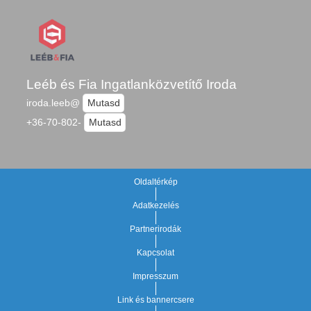
Leéb és Fia Ingatlanközvetítő Iroda
iroda.leeb@
Mutasd
+36-70-802-
Mutasd
Oldaltérkép
Adatkezelés
Partnerirodák
Kapcsolat
Impresszum
Link és bannercsere