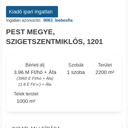
Kiadó ipari ingatlan
Ingatlan azonosító:
8063_leebesfia
PEST MEGYE,
SZIGETSZENTMIKLÓS, 1201
Bérleti díj
Szobák
Terület
3.96 M Ft/hó + Áfa
1 szoba
2200 m²
(3960 E Ft/hó + Áfa)
(1.8 E Ft/㎡) + Áfa
Telek terület
1000 m²