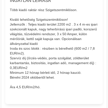
INGATLAN LEÍRÁSA
Több kiadó raktár rész Szigetszentmiklóson.
Kiváló lehetőség Szigetszentmiklóson!
Jellemzők : Teljes kiadó terület 2200 m2 . 3 x 4 m-es ipari
szekcionált kapuk, nagy teherbírású ipari padló, korszerű
világítás, tűzvédelmi rendszer, 3 x 50 Amper, külön
mérőórák, kettő saját kapuja van. Opcionálisan
állványzattal kiadó
Iroda és szoc blokk : részben is bérelhető (600 m2 / 7,8
EUR/m2).
Szervíz díj (őrzés-védés, porta szolgálat, zöldterület
karbantartás, biztosítás, ingatlan adó, management díj) :
0,3EUR/m2
Minimum 12 hónap bérleti idő, 2 hónap kaució.
Bérelni 2024 októbertől lehet.
Ára 4,5 EUR/m2/hó.