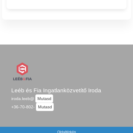
Leéb és Fia Ingatlanközvetítő Iroda
iroda.leeb@
Mutasd
+36-70-802-
Mutasd
Oldaltérkép