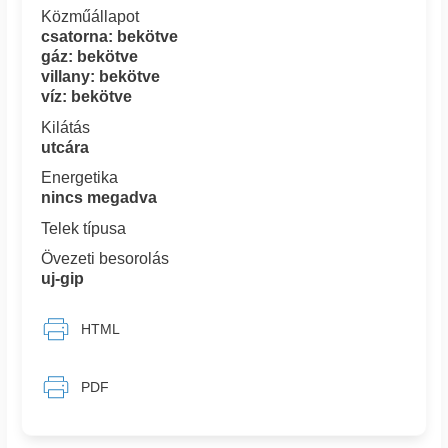
Közműállapot
csatorna: bekötve
gáz: bekötve
villany: bekötve
víz: bekötve
Kilátás
utcára
Energetika
nincs megadva
Telek típusa
Övezeti besorolás
uj-gip
HTML
PDF