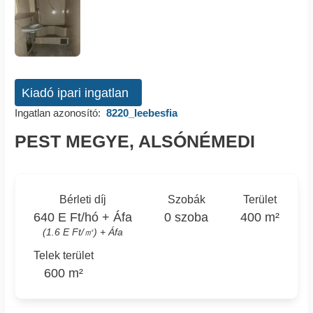
Kiadó ipari ingatlan
Ingatlan azonosító:
8220_leebesfia
PEST MEGYE, ALSÓNÉMEDI
Bérleti díj
Szobák
Terület
640 E Ft/hó + Áfa
0 szoba
400 m²
(1.6 E Ft/㎡) + Áfa
Telek terület
600 m²