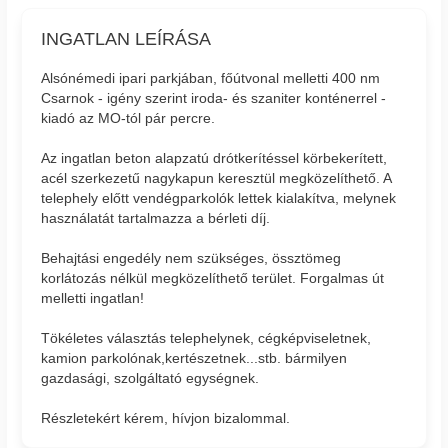
INGATLAN LEÍRÁSA
Alsónémedi ipari parkjában, főútvonal melletti 400 nm
Csarnok - igény szerint iroda- és szaniter konténerrel -
kiadó az MO-tól pár percre.
Az ingatlan beton alapzatú drótkerítéssel körbekerített,
acél szerkezetű nagykapun keresztül megközelíthető. A
telephely előtt vendégparkolók lettek kialakítva, melynek
használatát tartalmazza a bérleti díj.
Behajtási engedély nem szükséges, össztömeg
korlátozás nélkül megközelíthető terület. Forgalmas út
melletti ingatlan!
Tökéletes választás telephelynek, cégképviseletnek,
kamion parkolónak,kertészetnek...stb. bármilyen
gazdasági, szolgáltató egységnek.
Részletekért kérem, hívjon bizalommal.