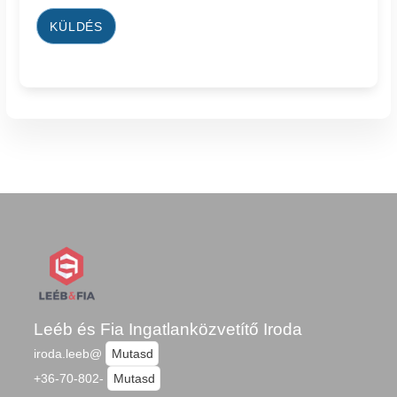
KÜLDÉS
Leéb és Fia Ingatlanközvetítő Iroda
iroda.leeb@
Mutasd
+36-70-802-
Mutasd