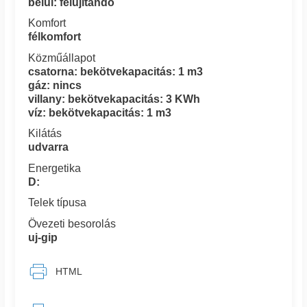
belül: felújítandó
Komfort
félkomfort
Közműállapot
csatorna: bekötvekapacitás: 1 m3
gáz: nincs
villany: bekötvekapacitás: 3 KWh
víz: bekötvekapacitás: 1 m3
Kilátás
udvarra
Energetika
D:
Telek típusa
Övezeti besorolás
uj-gip
HTML