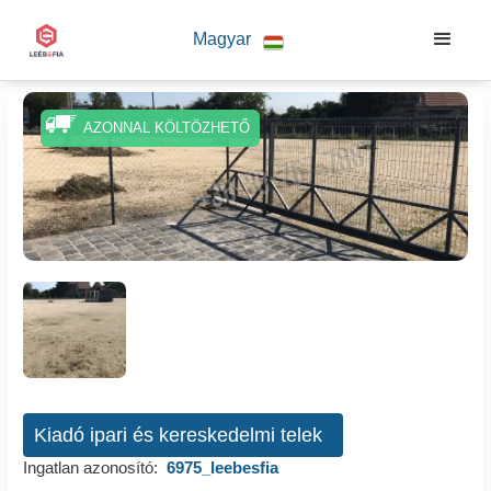
Magyar
AZONNAL KÖLTÖZHETŐ
Kiadó ipari és kereskedelmi telek
Ingatlan azonosító:
6975_leebesfia