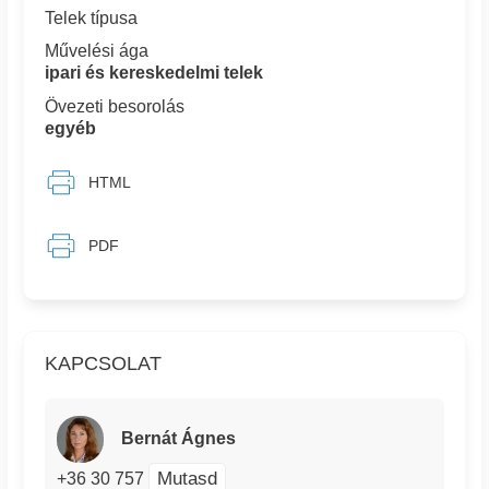
Telek típusa
Művelési ága
ipari és kereskedelmi telek
Övezeti besorolás
egyéb
HTML
PDF
KAPCSOLAT
Bernát Ágnes
Mutasd
+36 30 757