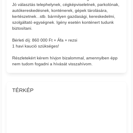
Jó választás telephelynek, cégképviseletnek, parkolónak,
autókereskedésnek, konténerek, gépek tárolására,
kertészetnek...stb. bármilyen gazdasági, kereskedelmi,
szolgáltató egységnek. Igény esetén konténert tudunk
biztosítani.
Bérleti díj: 860 000 Ft + Áfa + rezsi
1 havi kaució szükséges!
Részletekért kérem hívjon bizalommal, amennyiben épp
nem tudom fogadni a hívását visszahívom.
TÉRKÉP