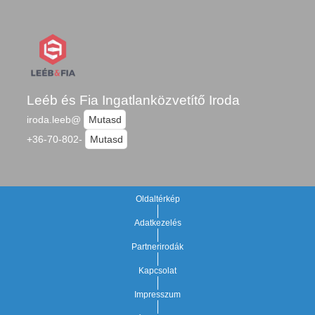
Leéb és Fia Ingatlanközvetítő Iroda
iroda.leeb@
Mutasd
+36-70-802-
Mutasd
Oldaltérkép
Adatkezelés
Partnerirodák
Kapcsolat
Impresszum