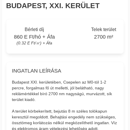
BUDAPEST, XXI. KERÜLET
Bérleti díj
Telek terület
860 E Ft/hó + Áfa
2700 m²
(0.32 E Ft/㎡) + Áfa
INGATLAN LEÍRÁSA
Budapest XXI. kerületében, Csepelen az M0-tól 1-2
percre, forgalmas fő út melletti, jól belátható, nagy
reklámértékkel bíró 2700 nm nagyságú, murvázott, sík
terület kiadó.
A terület körbekerített, bejutás 8 m széles tolókapun
keresztül megoldott. Behajtási engedély nem szükséges,
össztömeg korlátozás nélkül megközelíthető ingatlan. Víz
és elektromos áram vételezési lehetőség adott.