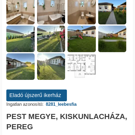
Eladó újszerű ikerház
Ingatlan azonosító:
8281_leebesfia
PEST MEGYE, KISKUNLACHÁZA,
PEREG