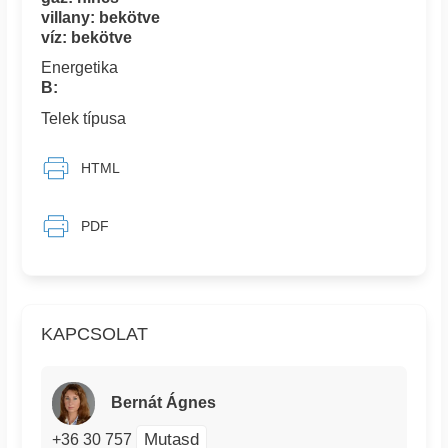
villany: bekötve
víz: bekötve
Energetika
B:
Telek típusa
HTML
PDF
KAPCSOLAT
Bernát Ágnes
Mutasd
+36 30 757