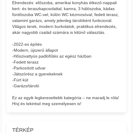
Elrendezés: előszoba, amerikai konyhás étkező-nappali
kert- és teraszkapcsolattal, kamra, 3 hálószoba, kádas
fürdőszoba WC-vel, külön WC kézmosóval, fedett terasz,
valamint garázs, amely jelenleg tárolóként funkcionál.
Világos terek, modern burkolatok, praktikus elrendezés,
akár nagyobb család számára is kitűnő választás.
-2022-es építés
-Modern, újszerű állapot
-Hőszivattyús padlófűtés az egész házban
-Fedett terasz
-Parkosított udvar
-Játszórész a gyerekeknek
-Fúrt kút
-Garázs/tároló
Ez az egyik legkeresettebb kategória – ne maradj le róla!
Hívj és tekintsd meg személyesen is!
TÉRKÉP