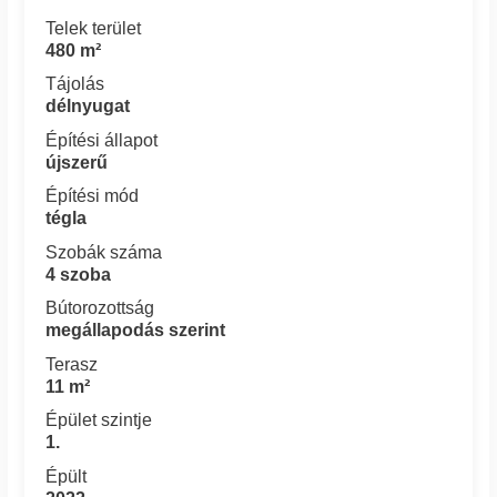
Telek terület
480 m²
Tájolás
délnyugat
Építési állapot
újszerű
Építési mód
tégla
Szobák száma
4 szoba
Bútorozottság
megállapodás szerint
Terasz
11 m²
Épület szintje
1.
Épült