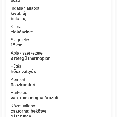
2022
Ingatlan állapot
kívül: új
belül: új
Klíma
előkészítve
Szigetelés
15 cm
Ablak szerkezete
3 rétegű thermoplan
Fűtés
hőszivattyús
Komfort
összkomfort
Parkolás
van, nem meghatározott
Közműállapot
csatorna: bekötve
gáz: nincs