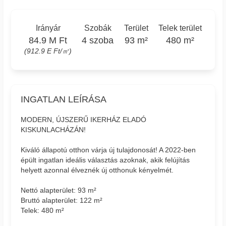
Irányár
Szobák
Terület
Telek terület
84.9 M Ft
4 szoba
93 m²
480 m²
(912.9 E Ft/㎡)
INGATLAN LEÍRÁSA
MODERN, ÚJSZERŰ IKERHÁZ ELADÓ
KISKUNLACHÁZÁN!
Kiváló állapotú otthon várja új tulajdonosát! A 2022-ben
épült ingatlan ideális választás azoknak, akik felújítás
helyett azonnal élveznék új otthonuk kényelmét.
Nettó alapterület: 93 m²
Bruttó alapterület: 122 m²
Telek: 480 m²