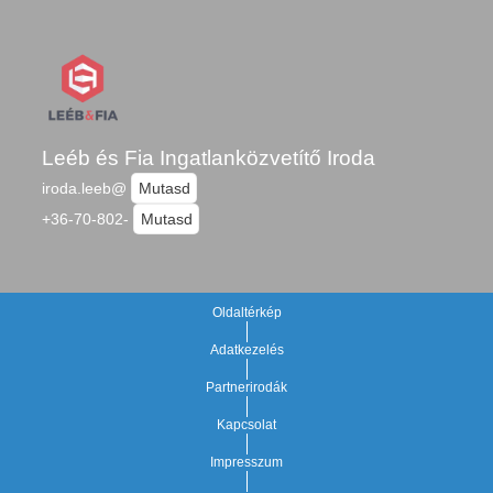
Leéb és Fia Ingatlanközvetítő Iroda
iroda.leeb@
Mutasd
+36-70-802-
Mutasd
Oldaltérkép
Adatkezelés
Partnerirodák
Kapcsolat
Impresszum